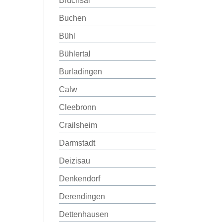
Bruchsal
Buchen
Bühl
Bühlertal
Burladingen
Calw
Cleebronn
Crailsheim
Darmstadt
Deizisau
Denkendorf
Derendingen
Dettenhausen