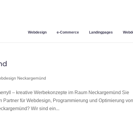
Webdesign
e-Commerce
Landingpages
Webde
nd
bdesign Neckargemünd
rryll – kreative Werbekonzepte im Raum Neckargemünd Sie
en Partner für Webdesign, Programmierung und Optimierung vo
kargemünd? Wir sind ein...