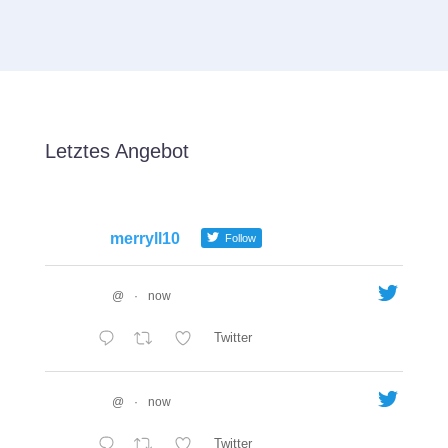
Letztes Angebot
merryll10
Follow
@
·
now
Twitter
@
·
now
Twitter