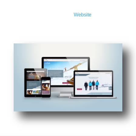
Webhosting
Auf Wunsch hosten wir Ihre
Website
auf unserem
eigenen Server. Wir bieten Webspace mit
modernster Technik, Software, Email-Postfächer,
SSL-Zertifikate, 7-Tage-Backup usw.