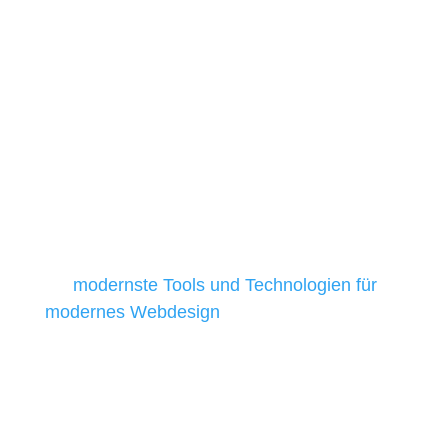
Technologien
Die Auswahl relevanter Tools und
Technologien ist für kleine und
mittelständische Unternehmen besonders
anspruchsvoll, da sie in der Regel nur über
begrenzte Budgets verfügen und daher
Tools und Technologien benötigen, die für ihr
Unternehmen die kostengünstigsten und
besten Ergebnisse liefern. Daher verwenden
wir
modernste Tools und Technologien für
modernes Webdesign
, um unsere Kunden in
allen Webprojekten zufriedenzustellen.
Sie haben Fragen zu Ihrem
Projekt?