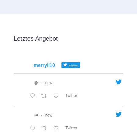
Letztes Angebot
merryll10
Follow
@
·
now
Twitter
@
·
now
Twitter