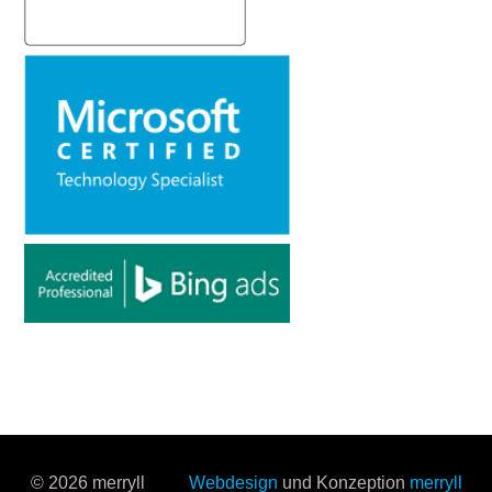
© 2026 merryll
Webdesign
und Konzeption
merryll