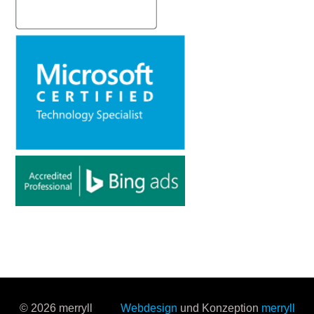
© 2026 merryll
Webdesign
und Konzeption
merryll