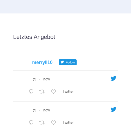
Letztes Angebot
merryll10
Follow
@
·
now
Twitter
@
·
now
Twitter