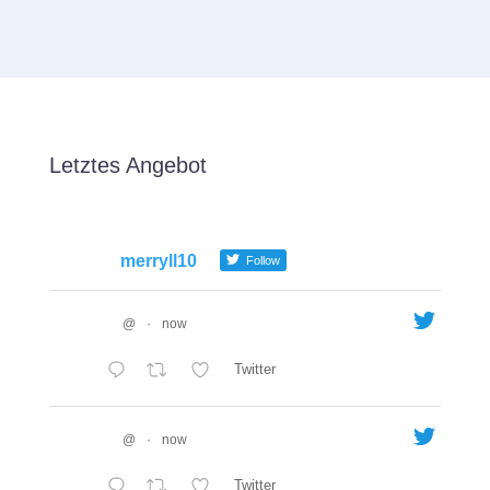
Letztes Angebot
merryll10
Follow
@
·
now
Twitter
@
·
now
Twitter