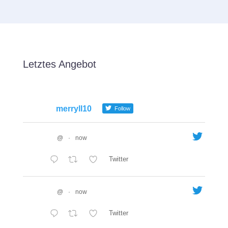
Letztes Angebot
merryll10
Follow
@
·
now
Twitter
@
·
now
Twitter