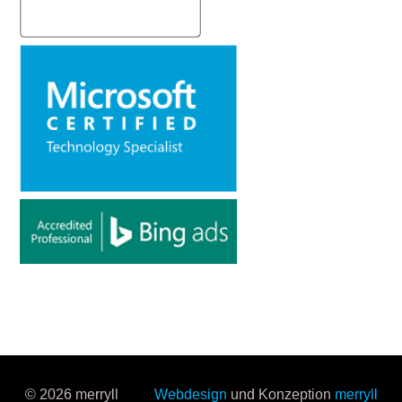
© 2026 merryll
Webdesign
und Konzeption
merryll