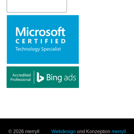
© 2026 merryll
Webdesign
und Konzeption
merryll