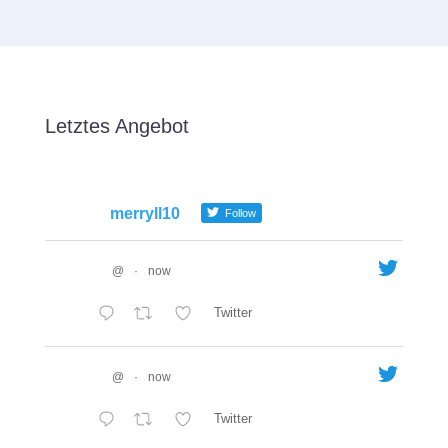
Letztes Angebot
merryll10
Follow
@
·
now
Twitter
@
·
now
Twitter