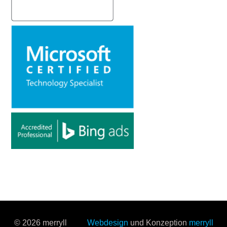
© 2026 merryll
Webdesign
und Konzeption
merryll