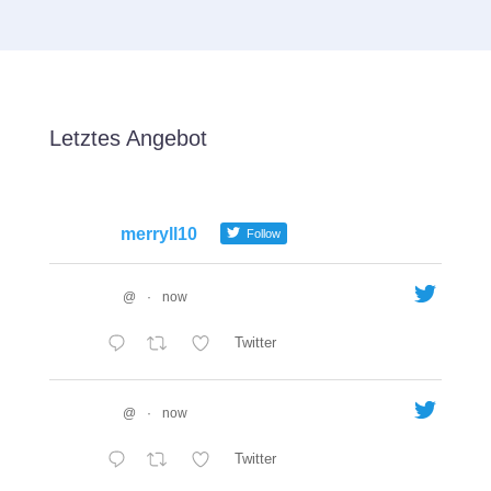
Letztes Angebot
merryll10
Follow
@
·
now
Twitter
@
·
now
Twitter