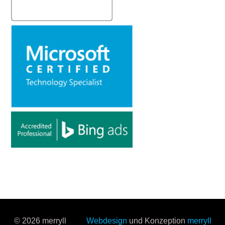
© 2026 merryll
Webdesign
und Konzeption
merryll