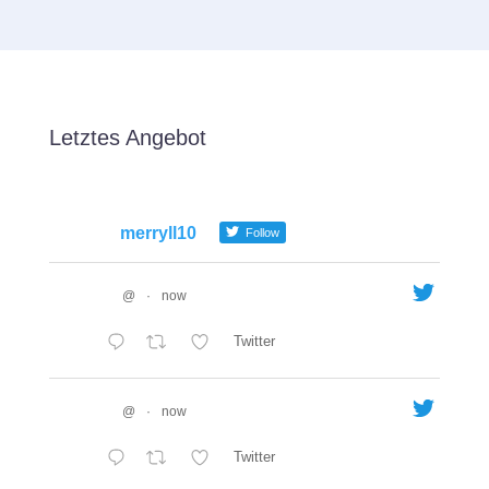
Letztes Angebot
merryll10
Follow
@
·
now
Twitter
@
·
now
Twitter