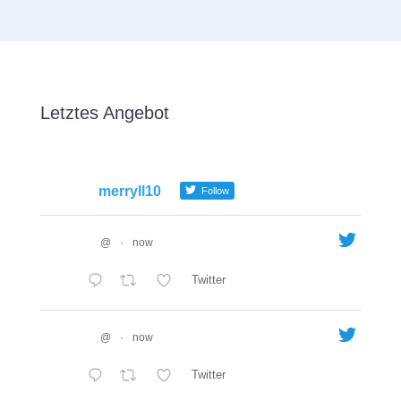
Letztes Angebot
merryll10
Follow
@
·
now
Twitter
@
·
now
Twitter