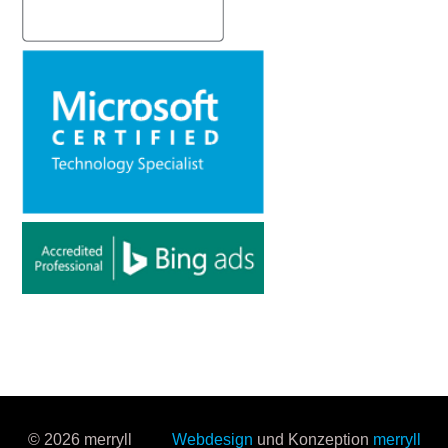
© 2026 merryll
Webdesign
und Konzeption
merryll