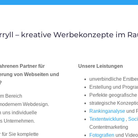
ryll – kreative Werbekonzepte im R
ahrenen Partner für
Unsere Leistungen
erung von Webseiten und
unverbindliche Erstbe
?
Erstellung und Progr
Perfekte geografische 
im Bereich
strategische Konzepti
, modernem Webdesign.
Rankinganalyse
und P
uns individuelle
Textentwicklung
,
Soci
hes Unternehmen.
Contentmarketing
 für Sie komplette
Fotografien
und Videos