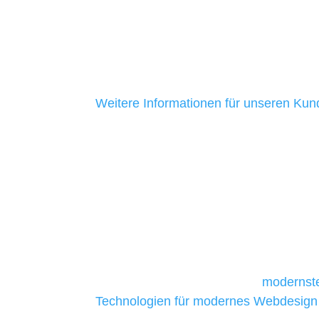
mittelständische Unternehmen. Ein Gro
aus Baden-Württemberg ist uns seit me
ein Zeichen dafür, dass wir ehrlich sind
Kundenservice bieten.
Weitere Informationen für unseren Ku
Unsere Werkzeuge und T
Die Auswahl relevanter Tools und Techno
und mittelständische Unternehmen bes
da sie in der Regel nur über begrenzt
daher Tools und Technologien benötigen,
Unternehmen die kostengünstigsten un
liefern. Daher verwenden wir
modernste
Technologien für modernes Webdesign