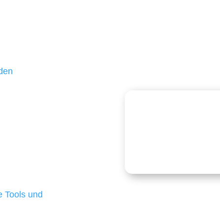
ßteil unserer Kunden
hr als 10 Jahren treu –
 und einen langfristigen
nden
echnologien
logien ist für kleine
Kostenlose
onders anspruchsvoll,
e Budgets verfügen und
 die für ihr
d besten Ergebnisse
 Tools und
, um unsere Kunden in