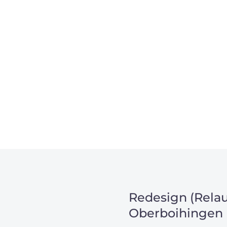
m Projekt?
Redesign (Relau
Oberboihingen