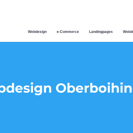
Webdesign
e-Commerce
Landingpages
Webde
design Oberboihi