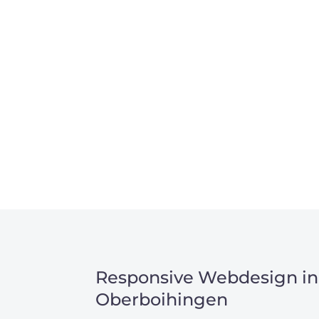
allen Webprojekten zufriedenzustellen.
Sie haben Fragen zu Ihre
07121 / 9294977
info@merryll.de
Responsive Webdesign in
Oberboihingen