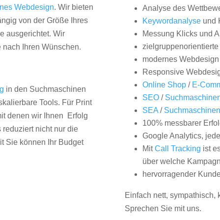
nes Webdesign
. Wir bieten
Analyse des Wettbew
hängig von der Größe Ihres
Keywordanalyse
und 
 ausgerichtet. Wir
Messung Klicks und A
zielgruppenorientiert
e nach Ihren Wünschen.
modernes Webdesign
Responsive Webdesi
Online Shop
/
E-Comm
ng
in den Suchmaschinen
SEO
/
Suchmaschinen
kalierbare Tools. Für Print
SEA
/
Suchmaschine
it denen wir Ihnen Erfolg
100% messbarer Erfol
duziert nicht nur die
Google Analytics, jed
it Sie können Ihr Budget
Mit
Call Tracking
ist e
über welche Kampagne
hervorragender Kunde
Einfach nett, sympathisch,
Sprechen Sie mit uns.