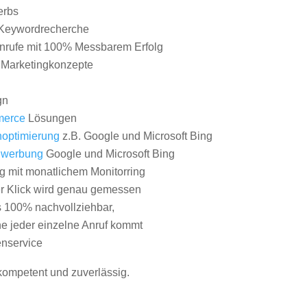
erbs
Keywordrecherche
nrufe mit 100% Messbarem Erfolg
e Marketingkonzepte
gn
erce
Lösungen
optimierung
z.B. Google und Microsoft Bing
nwerbung
Google und Microsoft Bing
g mit monatlichem Monitorring
er Klick wird genau gemessen
s 100% nachvollziehbar,
 jeder einzelne Anruf kommt
nservice
 kompetent und zuverlässig.