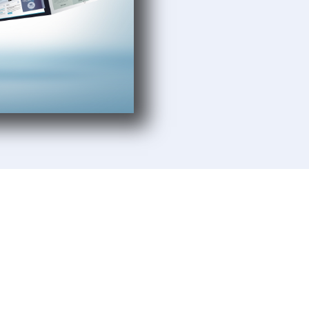
Aufbau und Wachstum
unden sind kleine und