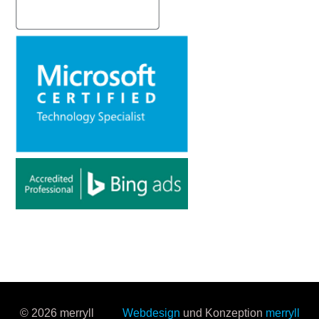
© 2026 merryll
Webdesign
und Konzeption
merryll