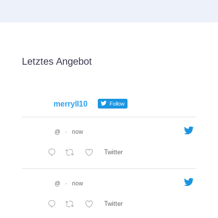
Letztes Angebot
merryll10
Follow
@
·
now
Twitter
@
·
now
Twitter