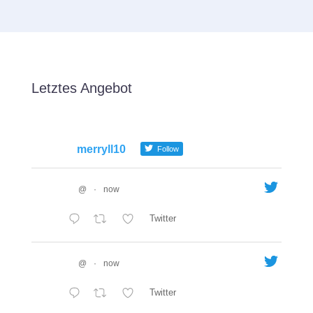
Letztes Angebot
merryll10
Follow
@
·
now
Twitter
@
·
now
Twitter