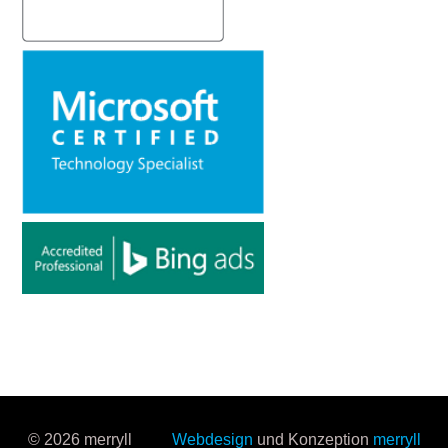
© 2026 merryll
Webdesign
und Konzeption
merryll