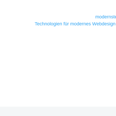
daher Tools und Technologien benötigen,
Unternehmen die kostengünstigsten un
liefern. Daher verwenden wir
modernste
Technologien für modernes Webdesign
allen Webprojekten zufriedenzustellen.
Sie haben Fragen zu Ihre
07121 / 9294977
info@merryll.de