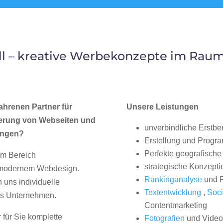
l – kreative Werbekonzepte im Rau
ahrenen Partner für
Unsere Leistungen
erung von Webseiten und
unverbindliche Erstbe
ingen?
Erstellung und Progr
Perfekte geografische 
im Bereich
strategische Konzepti
, modernem Webdesign.
Rankinganalyse
und P
uns individuelle
Textentwicklung
,
Soci
hes Unternehmen.
Contentmarketing
 für Sie komplette
Fotografien
und Videos