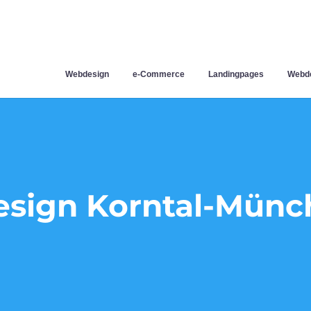
Webdesign
e-Commerce
Landingpages
Webde
sign Korntal-Münc