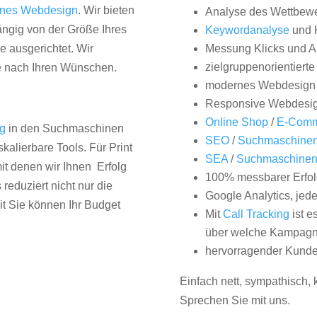
nes Webdesign
. Wir bieten
Analyse des Wettbew
hängig von der Größe Ihres
Keywordanalyse
und 
 ausgerichtet. Wir
Messung Klicks und A
zielgruppenorientiert
e nach Ihren Wünschen.
modernes Webdesign
Responsive Webdesi
Online Shop
/
E-Comm
ng
in den Suchmaschinen
SEO
/
Suchmaschinen
kalierbare Tools. Für Print
SEA
/
Suchmaschine
it denen wir Ihnen Erfolg
100% messbarer Erfol
duziert nicht nur die
Google Analytics, jed
it Sie können Ihr Budget
Mit
Call Tracking
ist e
über welche Kampagne
hervorragender Kunde
Einfach nett, sympathisch,
Sprechen Sie mit uns.