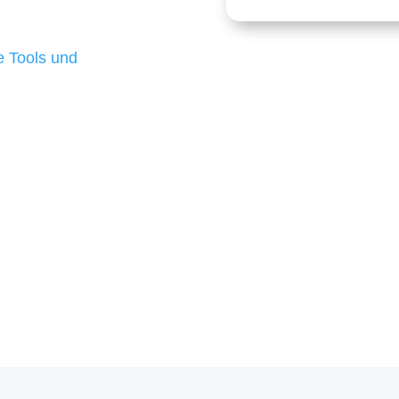
 die für ihr
d besten Ergebnisse
 Tools und
, um unsere Kunden in
m Projekt?