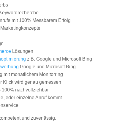
erbs
Keywordrecherche
nrufe mit 100% Messbarem Erfolg
e Marketingkonzepte
gn
erce
Lösungen
optimierung
z.B. Google und Microsoft Bing
nwerbung
Google und Microsoft Bing
g mit monatlichem Monitorring
er Klick wird genau gemessen
s 100% nachvollziehbar,
 jeder einzelne Anruf kommt
nservice
 kompetent und zuverlässig.