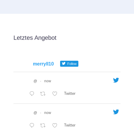
Letztes Angebot
merryll10
Follow
@
·
now
Twitter
@
·
now
Twitter