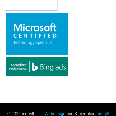
© 2026 merryll
Webdesign
und Konzeption
merryll