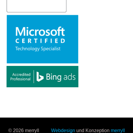
© 2026 merryll
Webdesign
und Konzeption
merryll