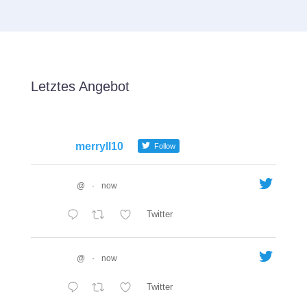
Letztes Angebot
merryll10
Follow
@
·
now
Twitter
@
·
now
Twitter