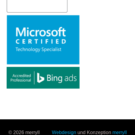
© 2026 merryll
Webdesign
und Konzeption
merryll