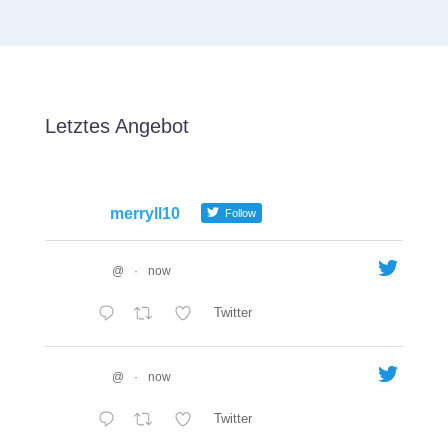
Letztes Angebot
merryll10
Follow
@
·
now
Twitter
@
·
now
Twitter