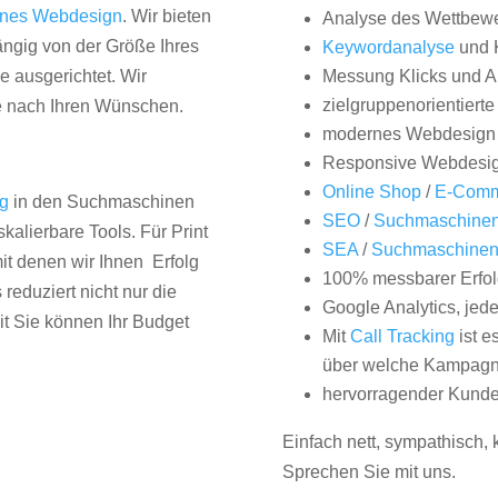
nes Webdesign
. Wir bieten
Analyse des Wettbew
hängig von der Größe Ihres
Keywordanalyse
und 
 ausgerichtet. Wir
Messung Klicks und A
zielgruppenorientiert
e nach Ihren Wünschen.
modernes Webdesign
Responsive Webdesi
Online Shop
/
E-Comm
ng
in den Suchmaschinen
SEO
/
Suchmaschinen
kalierbare Tools. Für Print
SEA
/
Suchmaschine
it denen wir Ihnen Erfolg
100% messbarer Erfol
duziert nicht nur die
Google Analytics, jed
it Sie können Ihr Budget
Mit
Call Tracking
ist e
über welche Kampagne
hervorragender Kunde
Einfach nett, sympathisch,
Sprechen Sie mit uns.