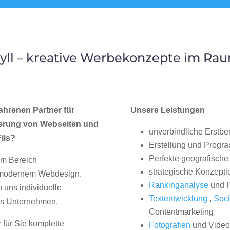
ll – kreative Werbekonzepte im Raum
ahrenen Partner für
Unsere Leistungen
erung von Webseiten und
unverbindliche Erstbe
ils?
Erstellung und Progr
Perfekte geografische 
im Bereich
strategische Konzepti
, modernem Webdesign.
Rankinganalyse
und P
uns individuelle
Textentwicklung
,
Soci
hes Unternehmen.
Contentmarketing
 für Sie komplette
Fotografien
und Videos