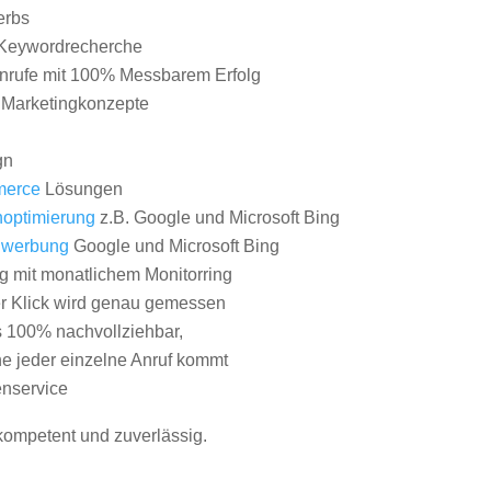
erbs
Keywordrecherche
nrufe mit 100% Messbarem Erfolg
e Marketingkonzepte
gn
erce
Lösungen
optimierung
z.B. Google und Microsoft Bing
nwerbung
Google und Microsoft Bing
g mit monatlichem Monitorring
er Klick wird genau gemessen
s 100% nachvollziehbar,
 jeder einzelne Anruf kommt
nservice
 kompetent und zuverlässig.