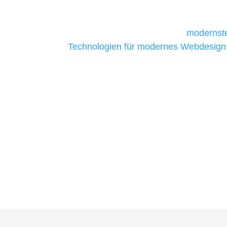
daher Tools und Technologien benötigen,
Unternehmen die kostengünstigsten un
liefern. Daher verwenden wir
modernste
Technologien für modernes Webdesign
allen Webprojekten zufriedenzustellen.
Sie haben Fragen zu Ihre
07121 / 9294977
info@merryll.de