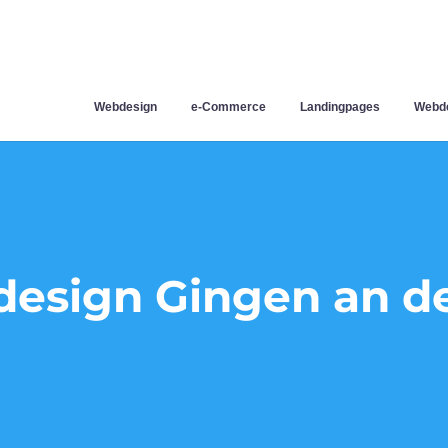
Webdesign
e-Commerce
Landingpages
Webde
esign Gingen an der