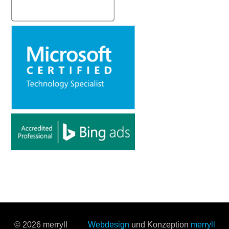
© 2026 merryll
Webdesign
und Konzeption
merryll