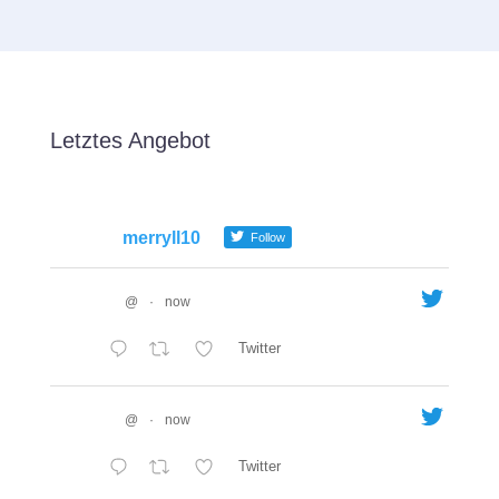
Letztes Angebot
merryll10
Follow
@
·
now
Twitter
@
·
now
Twitter