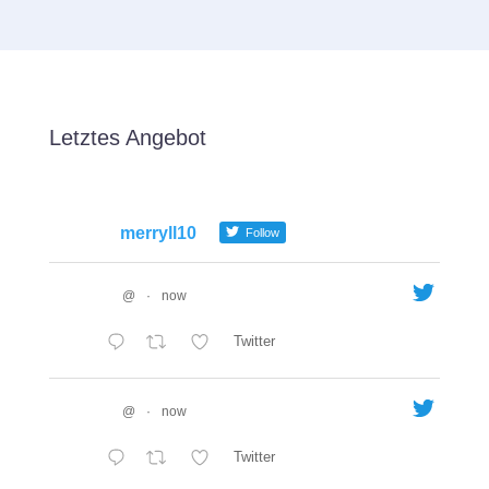
Letztes Angebot
merryll10
Follow
@
·
now
Twitter
@
·
now
Twitter