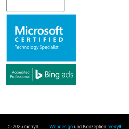
© 2026 merryll
Webdesign
und Konzeption
merryll