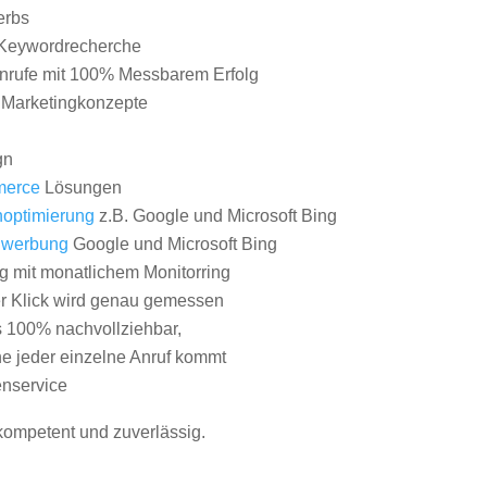
erbs
Keywordrecherche
nrufe mit 100% Messbarem Erfolg
e Marketingkonzepte
gn
erce
Lösungen
optimierung
z.B. Google und Microsoft Bing
nwerbung
Google und Microsoft Bing
g mit monatlichem Monitorring
er Klick wird genau gemessen
s 100% nachvollziehbar,
 jeder einzelne Anruf kommt
nservice
 kompetent und zuverlässig.