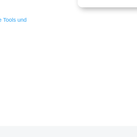
 die für ihr
d besten Ergebnisse
 Tools und
, um unsere Kunden in
m Projekt?