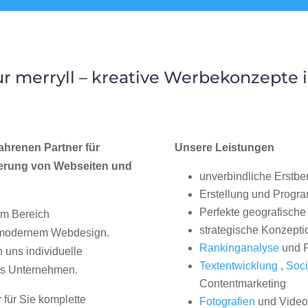
 merryll – kreative Werbekonzepte
ahrenen Partner für
Unsere Leistungen
erung von Webseiten und
unverbindliche Erstbe
Erstellung und Progr
Perfekte geografische 
im Bereich
strategische Konzepti
, modernem Webdesign.
Rankinganalyse
und P
uns individuelle
Textentwicklung
,
Soci
hes Unternehmen.
Contentmarketing
 für Sie komplette
Fotografien
und Videos