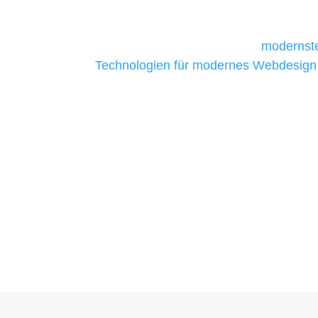
daher Tools und Technologien benötigen,
Unternehmen die kostengünstigsten un
liefern. Daher verwenden wir
modernste
Technologien für modernes Webdesign
allen Webprojekten zufriedenzustellen.
Sie haben Fragen zu Ihre
07121 / 9294977
info@merryll.de