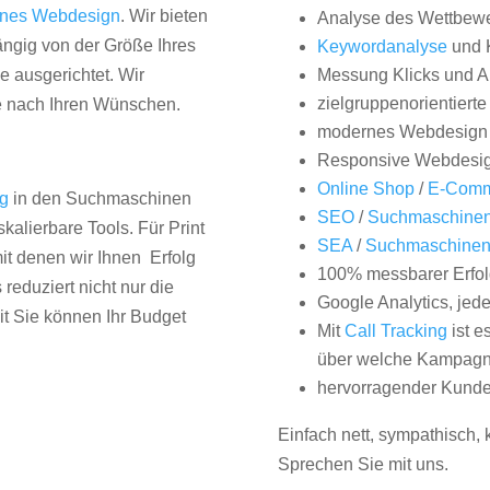
nes Webdesign
. Wir bieten
Analyse des Wettbew
hängig von der Größe Ihres
Keywordanalyse
und 
 ausgerichtet. Wir
Messung Klicks und A
zielgruppenorientiert
e nach Ihren Wünschen.
modernes Webdesign
Responsive Webdesi
Online Shop
/
E-Comm
ng
in den Suchmaschinen
SEO
/
Suchmaschinen
kalierbare Tools. Für Print
SEA
/
Suchmaschine
it denen wir Ihnen Erfolg
100% messbarer Erfol
duziert nicht nur die
Google Analytics, jed
it Sie können Ihr Budget
Mit
Call Tracking
ist e
über welche Kampagne
hervorragender Kunde
Einfach nett, sympathisch,
Sprechen Sie mit uns.