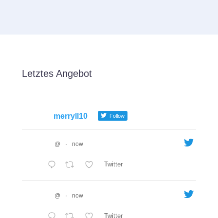
Letztes Angebot
merryll10
Follow
@
·
now
Twitter
@
·
now
Twitter