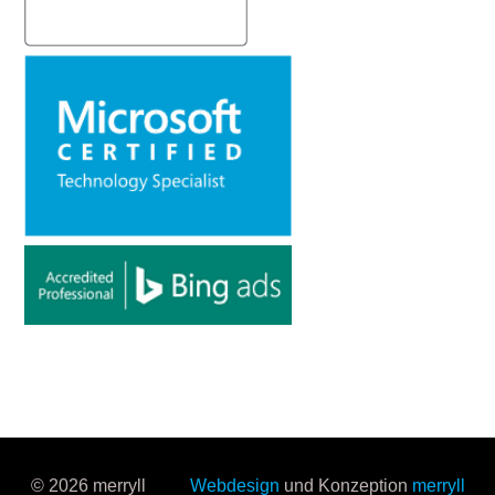
© 2026 merryll
Webdesign
und Konzeption
merryll