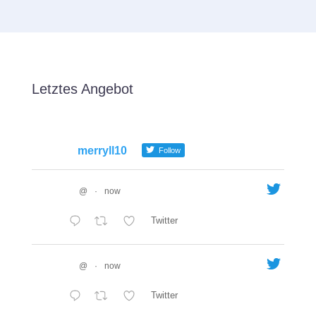
Letztes Angebot
merryll10
Follow
@
·
now
Twitter
@
·
now
Twitter